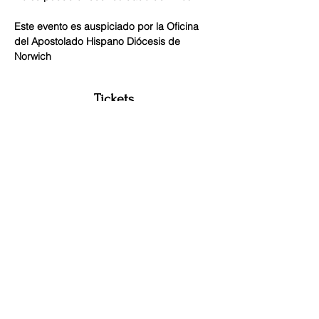
Este evento es auspiciado por la Oficina 
del Apostolado Hispano Diócesis de 
Norwich
Tickets
Sale ended
Ticket type
Inscripción Temprana
Price
$150.00
+$3.75 ticket service fee