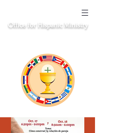
Office for Hispanic Ministry
Serving the Catholic Hispanic communities in
Clinton, Middletown, New London, Norwich
and Windham